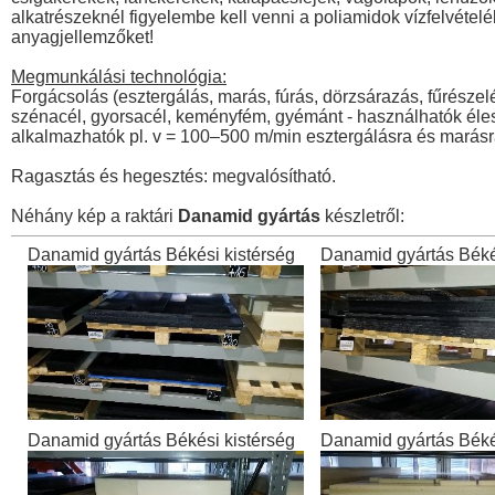
alkatrészeknél figyelembe kell venni a poliamidok vízfelvételé
anyagjellemzőket!
Megmunkálási technológia:
Forgácsolás (esztergálás, marás, fúrás, dörzsárazás, fűrés
szénacél, gyorsacél, keményfém, gyémánt - használhatók éles 
alkalmazhatók pl. v = 100–500 m/min esztergálásra és marásr
Ragasztás és hegesztés: megvalósítható.
Néhány kép a raktári
Danamid gyártás
készletről:
Danamid gyártás Békési kistérség
Danamid gyártás Béké
Danamid gyártás Békési kistérség
Danamid gyártás Béké