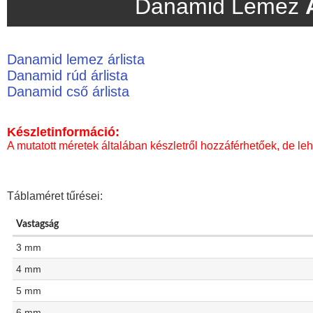
Danamid Lemez
Danamid lemez árlista
Danamid rúd árlista
Danamid cső árlista
Készletinformáció:
A mutatott méretek általában készletről hozzáférhetőek, de leh
Táblaméret tűrései:
Vastagság
3 mm
4 mm
5 mm
6 mm