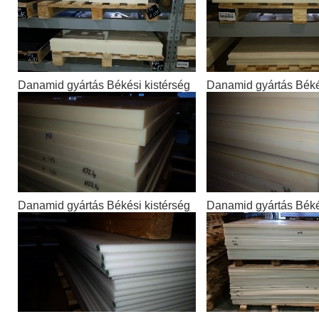
Danamid gyártás Békési kistérség
Danamid gyártás Béké
Danamid gyártás Békési kistérség
Danamid gyártás Béké