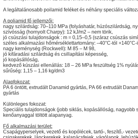
A legáltalánosabb poilamid feléket és néhány speciális változa
A poliamid fő jellemzői:
nagy szilárdság: 70–110 MPa (folyáshatár, húzószilárdság, n
szívósság (hornyolt Charpy): 12 kJ/m2 – nem törik,
jó csúszási tulajdonságok : m = 0,15–0,5 (száraz csúszás simít
széles alkalmazási hőmérséklettartomány: –40°C-tól +140°C-i
nagy keménység (Rockwell): M 85 – M 98,
jó kifáradási szilárdság és csillapítási képesség,
jó kopásállóság,
kedvező kúszási ellenállás: 18 – 26 MPa feszültség 1% nyúlás
sűrűség: 1,15 – 1,16 kg/dm3
Alapfokozat:
PA 6 öntött, extrudált Danamid gyártás, PA 66 extrudált Dana
gyártás
Különleges fokozat:
Speciális tulajdonságok (jobb siklás, kopásállóság, nagyobb sz
kenőanyaggal töltött alapanyag.
Fő alkalmazási terület:
Csapágyperselyek, vezető és kopólécek, tartó-, feszítő,- vezet
csigakerekek, lánckerekek, kalapácsfejek, vágólapok, lehúzók