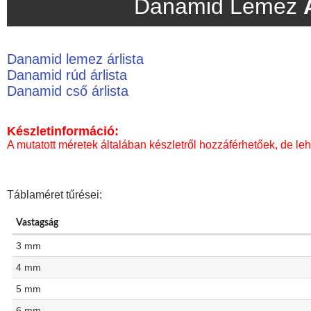
Danamid Lemez
Danamid lemez árlista
Danamid rúd árlista
Danamid cső árlista
Készletinformáció:
A mutatott méretek általában készletről hozzáférhetőek, de leh
Táblaméret tűrései:
Vastagság
3 mm
4 mm
5 mm
6 mm