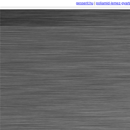
gesserit.hu
|
poliamid-lemez-gyart