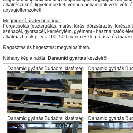
alkatrészeknél figyelembe kell venni a poliamidok vízfelvételé
anyagjellemzőket!
Megmunkálási technológia:
Forgácsolás (esztergálás, marás, fúrás, dörzsárazás, fűrés
szénacél, gyorsacél, keményfém, gyémánt - használhatók éles 
alkalmazhatók pl. v = 100–500 m/min esztergálásra és marásr
Ragasztás és hegesztés: megvalósítható.
Néhány kép a raktári
Danamid gyártás
készletről:
Danamid gyártás Budaörsi kistérség
Danamid gyártás Bud
Danamid gyártás Budaörsi kistérség
Danamid gyártás Bud