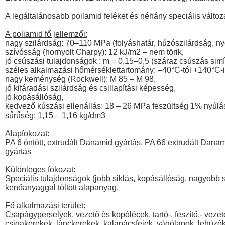
A legáltalánosabb poilamid feléket és néhány speciális változa
A poliamid fő jellemzői:
nagy szilárdság: 70–110 MPa (folyáshatár, húzószilárdság, n
szívósság (hornyolt Charpy): 12 kJ/m2 – nem törik,
jó csúszási tulajdonságok : m = 0,15–0,5 (száraz csúszás simít
széles alkalmazási hőmérséklettartomány: –40°C-tól +140°C-i
nagy keménység (Rockwell): M 85 – M 98,
jó kifáradási szilárdság és csillapítási képesség,
jó kopásállóság,
kedvező kúszási ellenállás: 18 – 26 MPa feszültség 1% nyúlás
sűrűség: 1,15 – 1,16 kg/dm3
Alapfokozat:
PA 6 öntött, extrudált Danamid gyártás, PA 66 extrudált Dana
gyártás
Különleges fokozat:
Speciális tulajdonságok (jobb siklás, kopásállóság, nagyobb sz
kenőanyaggal töltött alapanyag.
Fő alkalmazási terület:
Csapágyperselyek, vezető és kopólécek, tartó-, feszítő,- vezet
csigakerekek, lánckerekek, kalapácsfejek, vágólapok, lehúzók