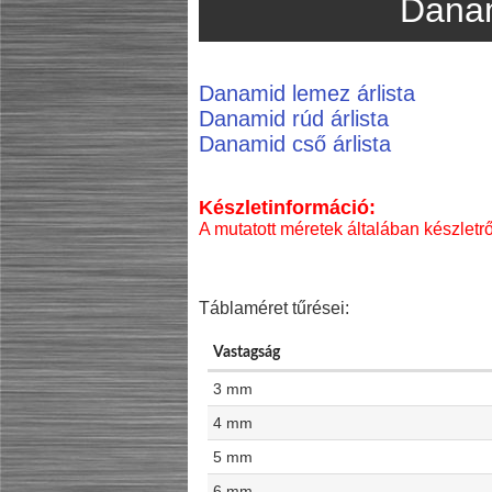
Dana
Danamid lemez árlista
Danamid rúd árlista
Danamid cső árlista
Készletinformáció:
A mutatott méretek általában készletrő
Táblaméret tűrései:
Vastagság
3 mm
4 mm
5 mm
6 mm