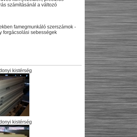
írás számításánál a változó
setekben famegmunkáló szerszámok -
gy forgácsolási sebességek
onyi kistérség
onyi kistérség