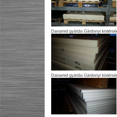
Danamid gyártás Gárdonyi kistérsé
Danamid gyártás Gárdonyi kistérsé