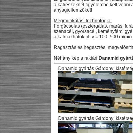
alkatrészeknél figyelembe kell venni a
anyagjellemzőket!
Megmunkálási technológia:
Forgácsolás (esztergálás, marás, fú
szénacél, gyorsacél, keményfém, gyém
alkalmazhatók pl. v = 100–500 m/min 
Ragasztás és hegesztés: megvalósíth
Néhány kép a raktári
Danamid gyárt
Danamid gyártás Gárdonyi kistérsé
Danamid gyártás Gárdonyi kistérsé