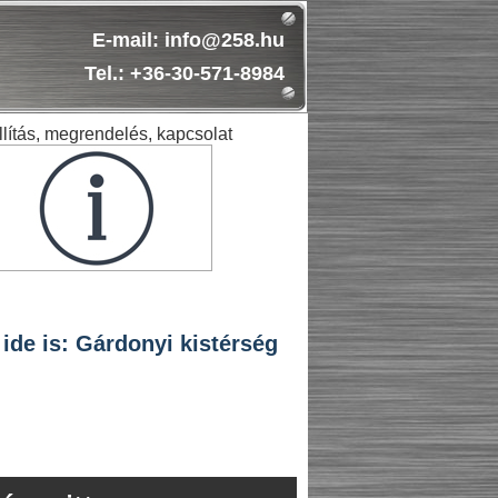
E-mail: info@258.hu
Tel.: +36-30-571-8984
lítás, megrendelés, kapcsolat
ide is: Gárdonyi kistérség