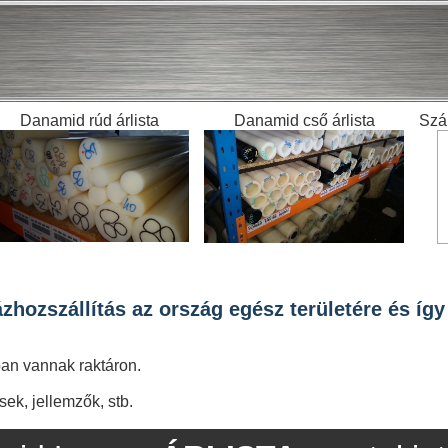
Danamid rúd árlista
Danamid cső árlista
Szál
hozszállítás az ország egész területére és így 
an vannak raktáron.
ek, jellemzők, stb.