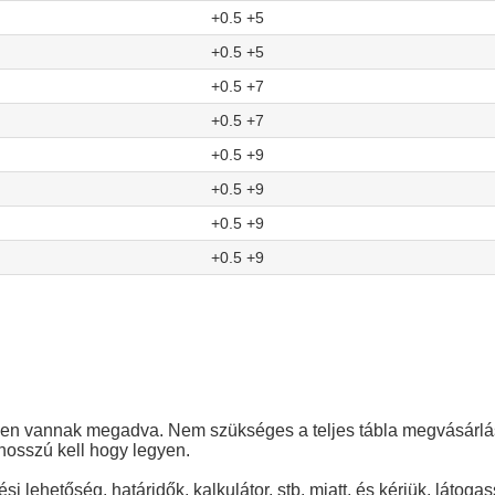
+0.5 +5
+0.5 +5
+0.5 +7
+0.5 +7
+0.5 +9
+0.5 +9
+0.5 +9
+0.5 +9
en vannak megadva. Nem szükséges a teljes tábla megvásárlása
osszú kell hogy legyen.
si lehetőség, határidők, kalkulátor, stb. miatt, és kérjük, láto