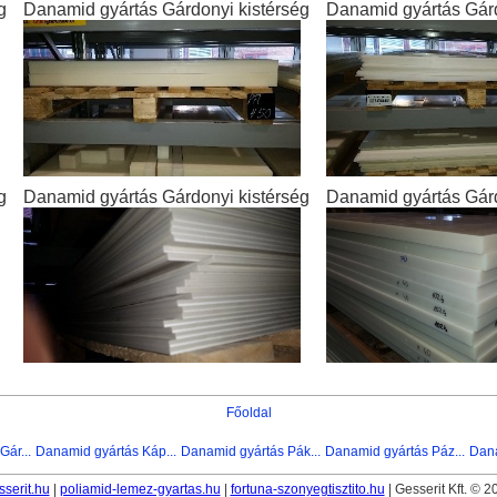
g
Danamid gyártás Gárdonyi kistérség
Danamid gyártás Gárd
g
Danamid gyártás Gárdonyi kistérség
Danamid gyártás Gárd
Főoldal
ár...
Danamid gyártás Káp...
Danamid gyártás Pák...
Danamid gyártás Páz...
Dana
sserit.hu
|
poliamid-lemez-gyartas.hu
|
fortuna-szonyegtisztito.hu
| Gesserit Kft. © 2