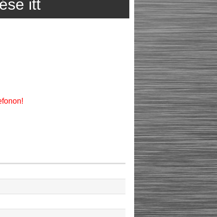
se itt
efonon!