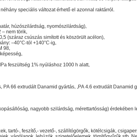
néhány speciális változat érhető el azonnal raktárról.
atár, húzószilárdság, nyomószilárdság),
 – nem törik,
,5 (száraz csúszás simított és köszörült acélon),
ány: –40°C-tól +140°C-ig,
M 98,
i képesség,
MPa feszültség 1% nyúláshoz 1000 h alatt,
s, PA 66 extrudált Danamid gyártás, ,PA 4.6 extrudált Danamid 
 kopásállóság, nagyobb szilárdság, mérettartósság) érdekében lét
 tartó-, feszítő,- vezető-, szállítógörgők, kötélcsigák, csigape
ejek, vágólapok, lehúzók, szigetelőelemek, tömítőgyűrűk stb. N