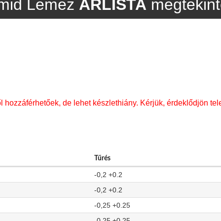
mid Lemez
ÁRLISTA
megtekinté
l hozzáférhetőek, de lehet készlethiány. Kérjük, érdeklődjön tel
Tűrés
-0,2 +0.2
-0,2 +0.2
-0,25 +0.25
-0,25 +0.25