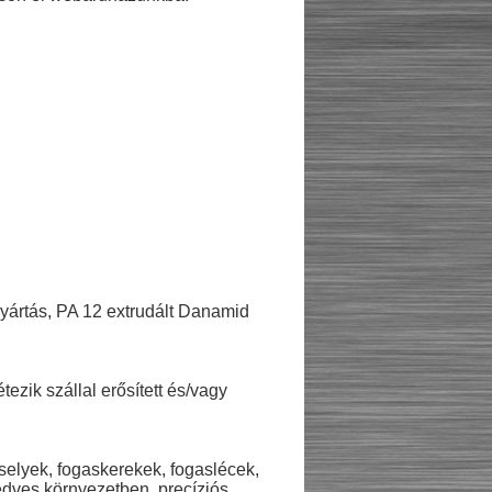
gyártás, PA 12 extrudált Danamid
ezik szállal erősített és/vagy
rselyek, fogaskerekek, fogaslécek,
edves környezetben, precíziós