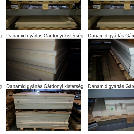
g
Danamid gyártás Gárdonyi kistérség
Danamid gyártás Gárd
g
Danamid gyártás Gárdonyi kistérség
Danamid gyártás Gárd