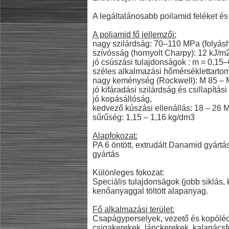
A legáltalánosabb poilamid feléket és 
A poliamid fő jellemzői:
nagy szilárdság: 70–110 MPa (folyásh
szívósság (hornyolt Charpy): 12 kJ/m2
jó csúszási tulajdonságok : m = 0,15–0
széles alkalmazási hőmérséklettartom
nagy keménység (Rockwell): M 85 – 
jó kifáradási szilárdság és csillapítás
jó kopásállóság,
kedvező kúszási ellenállás: 18 – 26 
sűrűség: 1,15 – 1,16 kg/dm3
Alapfokozat:
PA 6 öntött, extrudált Danamid gyártá
gyártás
Különleges fokozat:
Speciális tulajdonságok (jobb siklás,
kenőanyaggal töltött alapanyag.
Fő alkalmazási terület:
Csapágyperselyek, vezető és kopólécek,
csigakerekek, lánckerekek, kalapácsf