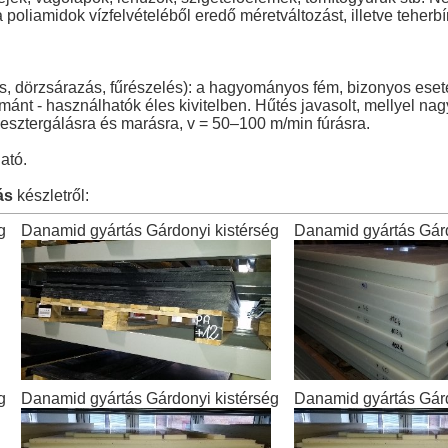
 poliamidok vízfelvételéből eredő méretváltozást, illetve teherb
rás, dörzsárazás, fűrészelés): a hagyományos fém, bizonyos e
ánt - használhatók éles kivitelben. Hűtés javasolt, mellyel na
esztergálásra és marásra, v = 50–100 m/min fúrásra.
ató.
ás
készletről:
g
Danamid gyártás Gárdonyi kistérség
Danamid gyártás Gárd
g
Danamid gyártás Gárdonyi kistérség
Danamid gyártás Gárd