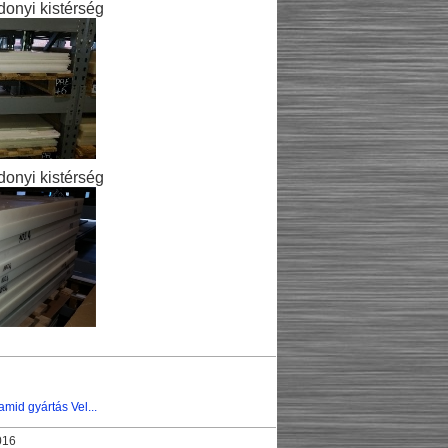
onyi kistérség
onyi kistérség
mid gyártás Vel...
016