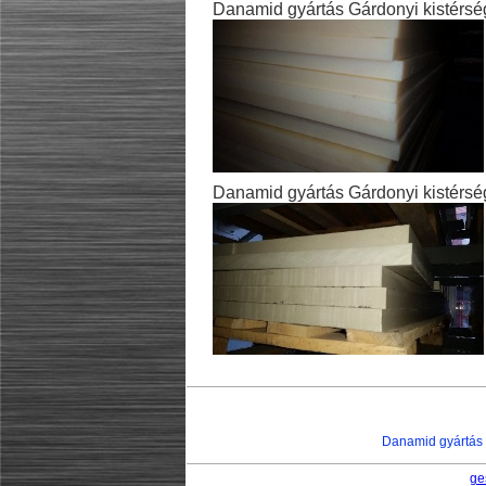
Danamid gyártás Gárdonyi kistérsé
Danamid gyártás Gárdonyi kistérsé
Danamid gyártás G
ge