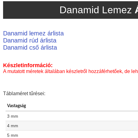
Danamid Lemez
Danamid lemez árlista
Danamid rúd árlista
Danamid cső árlista
Készletinformáció:
A mutatott méretek általában készletről hozzáférhetőek, de leh
Táblaméret tűrései:
Vastagság
3 mm
4 mm
5 mm