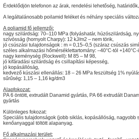
Érdeklődjön telefonon az árak, rendelési lehetőség, határidők,
A legáltalánosabb poilamid feléket és néhány speciális változa
A poliamid fő jellemzői:
nagy szilárdság: 70–110 MPa (folyáshatár, húzószilárdság, n
szívósság (hornyolt Charpy): 12 kJ/m2 – nem törik,
jó csúszási tulajdonságok : m = 0,15–0,5 (száraz csúszás simít
széles alkalmazási hőmérséklettartomány: –40°C-tól +140°C-i
nagy keménység (Rockwell): M 85 – M 98,
jó kifáradási szilárdság és csillapítási képesség,
jó kopásállóság,
kedvező kúszási ellenállás: 18 – 26 MPa feszültség 1% nyúlás
sűrűség: 1,15 – 1,16 kg/dm3
Alapfokozat:
PA 6 öntött, extrudált Danamid gyártás, PA 66 extrudált Dana
gyártás
Különleges fokozat:
Speciális tulajdonságok (jobb siklás, kopásállóság, nagyobb sz
kenőanyaggal töltött alapanyag.
Fő alkalmazási terület: