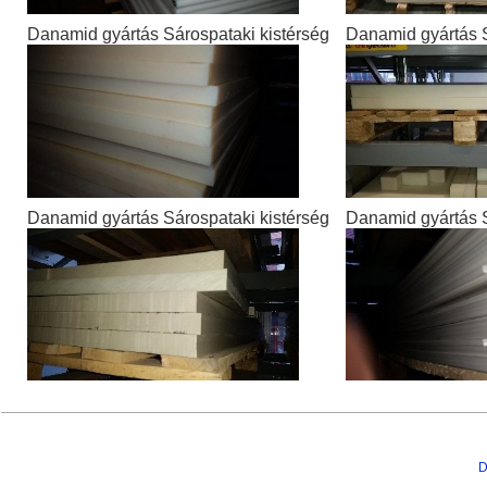
Danamid gyártás Sárospataki kistérség
Danamid gyártás S
Danamid gyártás Sárospataki kistérség
Danamid gyártás S
D