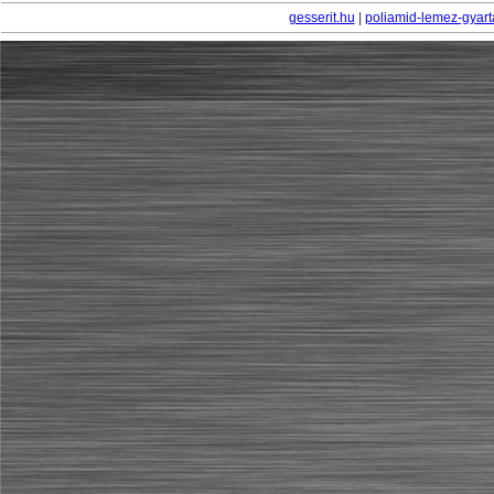
gesserit.hu
|
poliamid-lemez-gyart