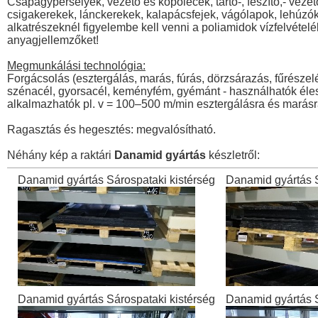
Csapágyperselyek, vezető és kopólécek, tartó-, feszítő,- vezet
csigakerekek, lánckerekek, kalapácsfejek, vágólapok, lehúzók
alkatrészeknél figyelembe kell venni a poliamidok vízfelvételé
anyagjellemzőket!
Megmunkálási technológia:
Forgácsolás (esztergálás, marás, fúrás, dörzsárazás, fűrés
szénacél, gyorsacél, keményfém, gyémánt - használhatók éles 
alkalmazhatók pl. v = 100–500 m/min esztergálásra és marásr
Ragasztás és hegesztés: megvalósítható.
Néhány kép a raktári
Danamid gyártás
készletről:
Danamid gyártás Sárospataki kistérség
Danamid gyártás S
Danamid gyártás Sárospataki kistérség
Danamid gyártás S