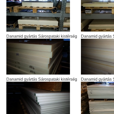
Danamid gyártás Sárospataki kistérség
Danamid gyártás S
Danamid gyártás Sárospataki kistérség
Danamid gyártás S