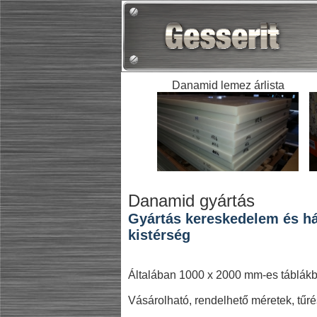
Danamid lemez árlista
Danamid gyártás
Gyártás kereskedelem és ház
kistérség
Általában 1000 x 2000 mm-es táblákb
Vásárolható, rendelhető méretek, tűrés