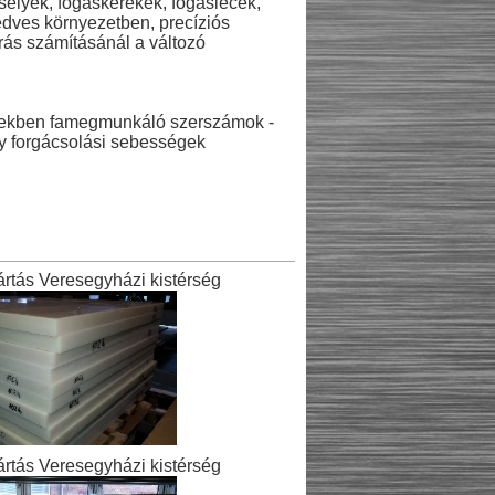
rselyek, fogaskerekek, fogaslécek,
edves környezetben, precíziós
írás számításánál a változó
setekben famegmunkáló szerszámok -
gy forgácsolási sebességek
rtás Veresegyházi kistérség
rtás Veresegyházi kistérség