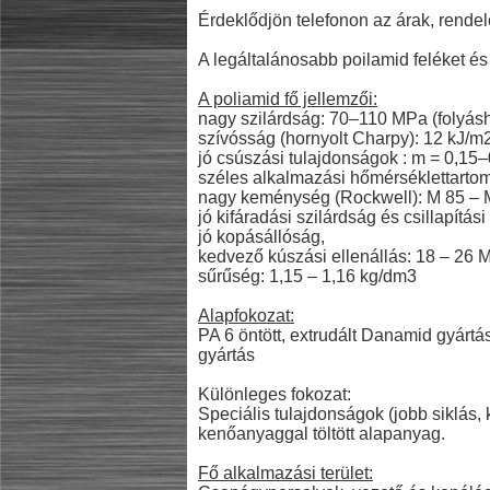
Érdeklődjön telefonon az árak, rendelé
A legáltalánosabb poilamid feléket és 
A poliamid fő jellemzői:
nagy szilárdság: 70–110 MPa (folyásh
szívósság (hornyolt Charpy): 12 kJ/m2
jó csúszási tulajdonságok : m = 0,15–0
széles alkalmazási hőmérséklettartom
nagy keménység (Rockwell): M 85 – 
jó kifáradási szilárdság és csillapítás
jó kopásállóság,
kedvező kúszási ellenállás: 18 – 26 
sűrűség: 1,15 – 1,16 kg/dm3
Alapfokozat:
PA 6 öntött, extrudált Danamid gyártá
gyártás
Különleges fokozat:
Speciális tulajdonságok (jobb siklás,
kenőanyaggal töltött alapanyag.
Fő alkalmazási terület: