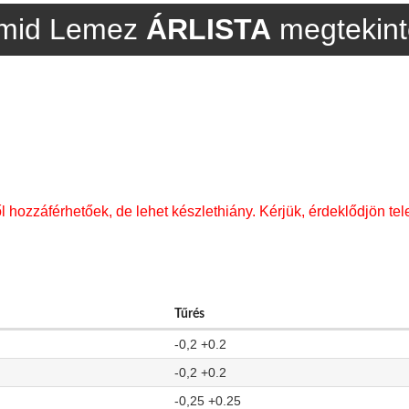
mid Lemez
ÁRLISTA
megtekinté
l hozzáférhetőek, de lehet készlethiány. Kérjük, érdeklődjön tel
Tűrés
-0,2 +0.2
-0,2 +0.2
-0,25 +0.25