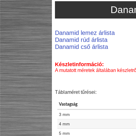
Dana
Danamid lemez árlista
Danamid rúd árlista
Danamid cső árlista
Készletinformáció:
A mutatott méretek általában készletrő
Táblaméret tűrései:
Vastagság
3 mm
4 mm
5 mm