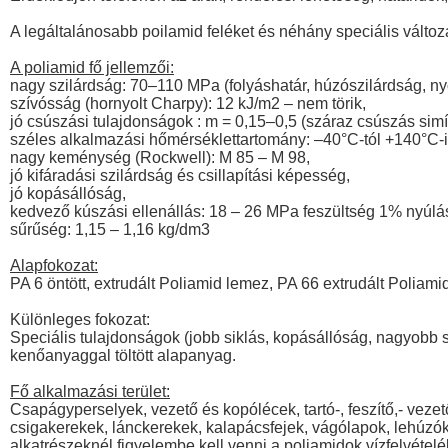
A legáltalánosabb poilamid feléket és néhány speciális változa
A poliamid fő jellemzői:
nagy szilárdság: 70–110 MPa (folyáshatár, húzószilárdság, n
szívósság (hornyolt Charpy): 12 kJ/m2 – nem törik,
jó csúszási tulajdonságok : m = 0,15–0,5 (száraz csúszás simít
széles alkalmazási hőmérséklettartomány: –40°C-tól +140°C-i
nagy keménység (Rockwell): M 85 – M 98,
jó kifáradási szilárdság és csillapítási képesség,
jó kopásállóság,
kedvező kúszási ellenállás: 18 – 26 MPa feszültség 1% nyúlás
sűrűség: 1,15 – 1,16 kg/dm3
Alapfokozat:
PA 6 öntött, extrudált Poliamid lemez, PA 66 extrudált Poliam
Különleges fokozat:
Speciális tulajdonságok (jobb siklás, kopásállóság, nagyobb sz
kenőanyaggal töltött alapanyag.
Fő alkalmazási terület:
Csapágyperselyek, vezető és kopólécek, tartó-, feszítő,- vezet
csigakerekek, lánckerekek, kalapácsfejek, vágólapok, lehúzók
alkatrészeknél figyelembe kell venni a poliamidok vízfelvételé