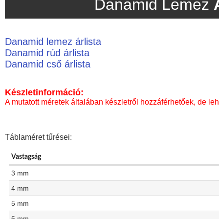
Danamid Lemez
Danamid lemez árlista
Danamid rúd árlista
Danamid cső árlista
Készletinformáció:
A mutatott méretek általában készletről hozzáférhetőek, de leh
Táblaméret tűrései:
Vastagság
3 mm
4 mm
5 mm
6 mm