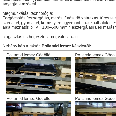
anyagjellemzőket!
Megmunkálási technológia:
Forgácsolás (esztergálás, marás, fúrás, dörzsárazás, fűrés
szénacél, gyorsacél, keményfém, gyémánt - használhatók éles 
alkalmazhatók pl. v = 100–500 m/min esztergálásra és marásr
Ragasztás és hegesztés: megvalósítható.
Néhány kép a raktári
Poliamid lemez
készletről:
Poliamid lemez Gödöllő
Poliamid lemez Gödöl
Poliamid lemez Gödöllő
Poliamid lemez Gödöl