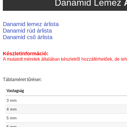
Danamid Lemez
Danamid lemez árlista
Danamid rúd árlista
Danamid cső árlista
Készletinformáció:
A mutatott méretek általában készletről hozzáférhetőek, de leh
Táblaméret tűrései:
Vastagság
3 mm
4 mm
5 mm
6 mm