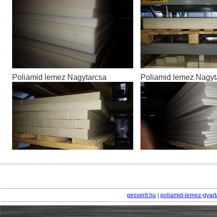
Poliamid lemez Nagytarcsa
Poliamid lemez Nagyt
gesserit.hu
|
poliamid-lemez-gyart