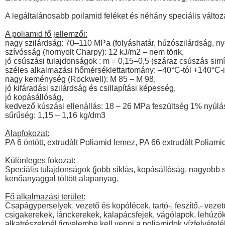
A legáltalánosabb poilamid feléket és néhány speciális változa
A poliamid fő jellemzői:
nagy szilárdság: 70–110 MPa (folyáshatár, húzószilárdság, n
szívósság (hornyolt Charpy): 12 kJ/m2 – nem törik,
jó csúszási tulajdonságok : m = 0,15–0,5 (száraz csúszás simít
széles alkalmazási hőmérséklettartomány: –40°C-tól +140°C-i
nagy keménység (Rockwell): M 85 – M 98,
jó kifáradási szilárdság és csillapítási képesség,
jó kopásállóság,
kedvező kúszási ellenállás: 18 – 26 MPa feszültség 1% nyúlás
sűrűség: 1,15 – 1,16 kg/dm3
Alapfokozat:
PA 6 öntött, extrudált Poliamid lemez, PA 66 extrudált Poliam
Különleges fokozat:
Speciális tulajdonságok (jobb siklás, kopásállóság, nagyobb sz
kenőanyaggal töltött alapanyag.
Fő alkalmazási terület:
Csapágyperselyek, vezető és kopólécek, tartó-, feszítő,- vezet
csigakerekek, lánckerekek, kalapácsfejek, vágólapok, lehúzók
alkatrészeknél figyelembe kell venni a poliamidok vízfelvételé