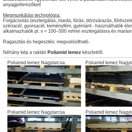
anyagjellemzőket!
Megmunkálási technológia:
Forgácsolás (esztergálás, marás, fúrás, dörzsárazás, fűrés
szénacél, gyorsacél, keményfém, gyémánt - használhatók éles 
alkalmazhatók pl. v = 100–500 m/min esztergálásra és marásr
Ragasztás és hegesztés: megvalósítható.
Néhány kép a raktári
Poliamid lemez
készletről:
Poliamid lemez Nagytarcsa
Poliamid lemez Nagyt
Poliamid lemez Nagytarcsa
Poliamid lemez Nagyt