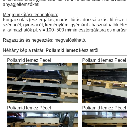
anyagjellemzőket!
Megmunkálási technológia:
Forgácsolás (esztergálás, marás, fúrás, dörzsárazás, fűrés
szénacél, gyorsacél, keményfém, gyémánt - használhatók éles 
alkalmazhatók pl. v = 100–500 m/min esztergálásra és marásr
Ragasztás és hegesztés: megvalósítható.
Néhány kép a raktári
Poliamid lemez
készletről:
Poliamid lemez Pécel
Poliamid lemez Pécel
Poliamid lemez Pécel
Poliamid lemez Pécel