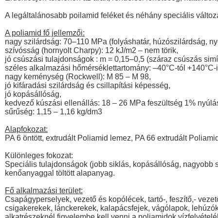
A legáltalánosabb poilamid feléket és néhány speciális változa
A poliamid fő jellemzői:
nagy szilárdság: 70–110 MPa (folyáshatár, húzószilárdság, n
szívósság (hornyolt Charpy): 12 kJ/m2 – nem törik,
jó csúszási tulajdonságok : m = 0,15–0,5 (száraz csúszás simít
széles alkalmazási hőmérséklettartomány: –40°C-tól +140°C-i
nagy keménység (Rockwell): M 85 – M 98,
jó kifáradási szilárdság és csillapítási képesség,
jó kopásállóság,
kedvező kúszási ellenállás: 18 – 26 MPa feszültség 1% nyúlás
sűrűség: 1,15 – 1,16 kg/dm3
Alapfokozat:
PA 6 öntött, extrudált Poliamid lemez, PA 66 extrudált Poliam
Különleges fokozat:
Speciális tulajdonságok (jobb siklás, kopásállóság, nagyobb sz
kenőanyaggal töltött alapanyag.
Fő alkalmazási terület:
Csapágyperselyek, vezető és kopólécek, tartó-, feszítő,- vezet
csigakerekek, lánckerekek, kalapácsfejek, vágólapok, lehúzók
alkatrészeknél figyelembe kell venni a poliamidok vízfelvételé