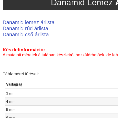
Danamid Lemez
Danamid lemez árlista
Danamid rúd árlista
Danamid cső árlista
Készletinformáció:
A mutatott méretek általában készletről hozzáférhetőek, de leh
Táblaméret tűrései:
Vastagság
3 mm
4 mm
5 mm
6 mm