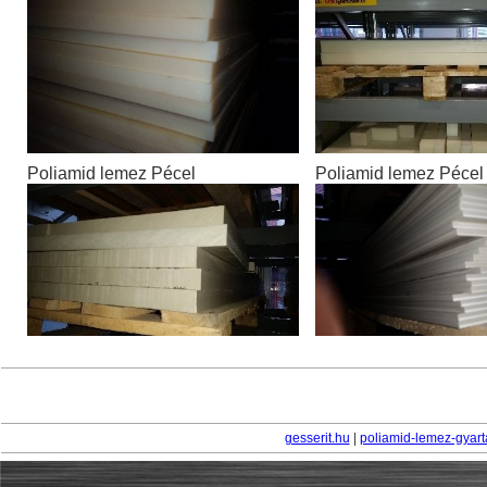
Poliamid lemez Pécel
Poliamid lemez Pécel
gesserit.hu
|
poliamid-lemez-gyart