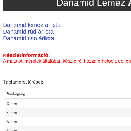
Danamid Lemez
Danamid lemez árlista
Danamid rúd árlista
Danamid cső árlista
Készletinformáció:
A mutatott méretek általában készletről hozzáférhetőek, de leh
Táblaméret tűrései:
Vastagság
3 mm
4 mm
5 mm
6 mm