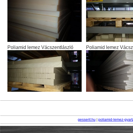
Poliamid lemez Vácszentlászló
Poliamid lemez Vácsz
gesserit.hu
|
poliamid-lemez-gyart