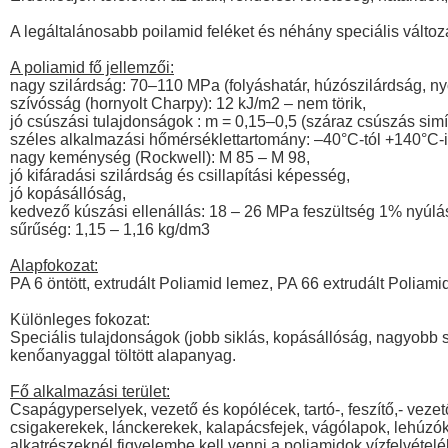
A legáltalánosabb poilamid feléket és néhány speciális változa
A poliamid fő jellemzői:
nagy szilárdság: 70–110 MPa (folyáshatár, húzószilárdság, n
szívósság (hornyolt Charpy): 12 kJ/m2 – nem törik,
jó csúszási tulajdonságok : m = 0,15–0,5 (száraz csúszás simít
széles alkalmazási hőmérséklettartomány: –40°C-tól +140°C-i
nagy keménység (Rockwell): M 85 – M 98,
jó kifáradási szilárdság és csillapítási képesség,
jó kopásállóság,
kedvező kúszási ellenállás: 18 – 26 MPa feszültség 1% nyúlás
sűrűség: 1,15 – 1,16 kg/dm3
Alapfokozat:
PA 6 öntött, extrudált Poliamid lemez, PA 66 extrudált Poliam
Különleges fokozat:
Speciális tulajdonságok (jobb siklás, kopásállóság, nagyobb sz
kenőanyaggal töltött alapanyag.
Fő alkalmazási terület:
Csapágyperselyek, vezető és kopólécek, tartó-, feszítő,- vezet
csigakerekek, lánckerekek, kalapácsfejek, vágólapok, lehúzók
alkatrészeknél figyelembe kell venni a poliamidok vízfelvételé