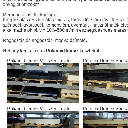
anyagjellemzőket!
Megmunkálási technológia:
Forgácsolás (esztergálás, marás, fúrás, dörzsárazás, fűrés
szénacél, gyorsacél, keményfém, gyémánt - használhatók éles 
alkalmazhatók pl. v = 100–500 m/min esztergálásra és marásr
Ragasztás és hegesztés: megvalósítható.
Néhány kép a raktári
Poliamid lemez
készletről:
Poliamid lemez Vácszentlászló
Poliamid lemez Vácsz
Poliamid lemez Vácszentlászló
Poliamid lemez Vácsz